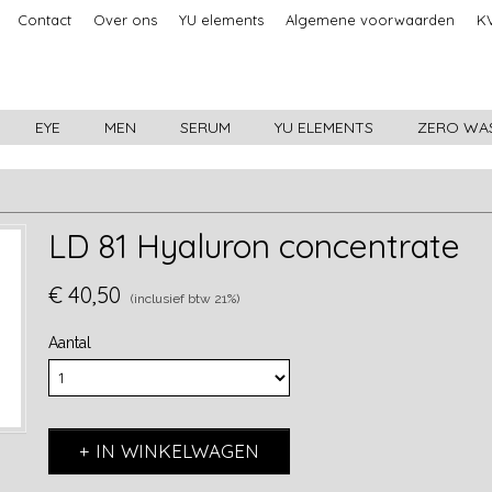
Contact
Over ons
YU elements
Algemene voorwaarden
KV
EYE
MEN
SERUM
YU ELEMENTS
ZERO WA
LD 81 Hyaluron concentrate
€ 40,50
(inclusief btw 21%)
Aantal
IN WINKELWAGEN