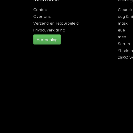
Contact
Cleansi
Over ons
day & n
Verzend en retourbeleid
mask
Privacyverklaring
eye
men
Herroeping
Serum
YU elem
ZERO W