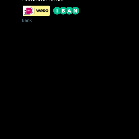
opseweg
54,
aarden
 u aan
ne
e
et DHL.
ratis en
ie zijn