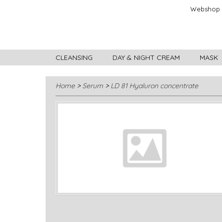
Webshop
CLEANSING
DAY & NIGHT CREAM
MASK
Home
>
Serum
>
LD 81 Hyaluron concentrate