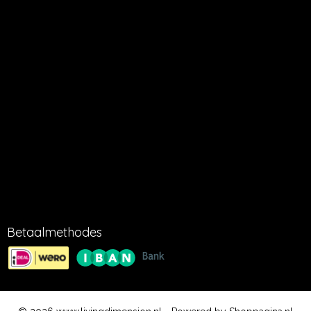
AANSPRAKELIJKHEID
Millbeach Cosmetics kan niet aansprakelijk gesteld worden voor
het verloren gaan of beschadigen van verzonden artikelen tijdens
het transport. Millbeach cosmetics kan niet aansprakelijk gesteld
worden voor ondeskundig gebruik van producten.
LEVERING
Wij streven ernaar om bestelde artikelen na ontvangst van
betaling binnen 1-5 dagen te verzenden.
KVK 16051554
BTW 001888179B86
Betaalmethodes