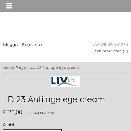
Inloggen
Registreren
UW WINKELWAGEN
Geen producten
(0)
Home
>
eye
>
LD 23 Anti age eye cream
LD 23 Anti age eye cream
€ 20,00
(inclusief btw 21%)
Aantal