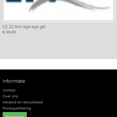
LD 22 Anti age eye gel
€ 20,00
Informatie
Contact
Over ons
Verzend en retourbeleid
Privacyverklaring
Herroeping