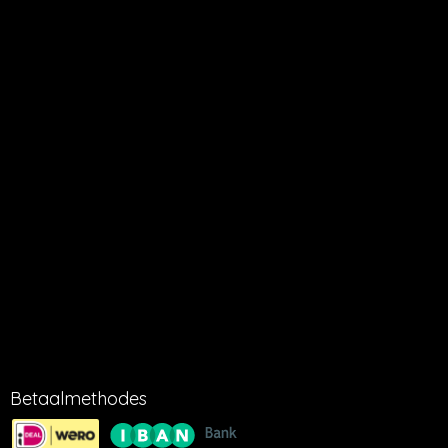
terug sturen aangeeft. Dit geldt alleen voor nagenoeg volle
verpakkingen in de originele doos.
AANSPRAKELIJKHEID
Millbeach Cosmetics kan niet aansprakelijk gesteld worden voor
het verloren gaan of beschadigen van verzonden artikelen tijdens
het transport. Millbeach cosmetics kan niet aansprakelijk gesteld
worden voor ondeskundig gebruik van producten.
LEVERING
Wij streven ernaar om bestelde artikelen na ontvangst van
betaling binnen 1-5 dagen te verzenden.
KVK 16051554
BTW 001888179B86
Betaalmethodes