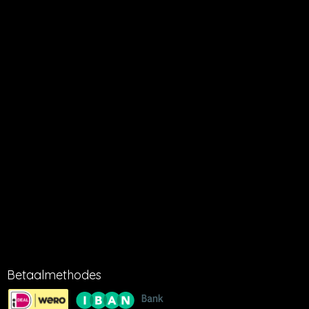
terug sturen aangeeft. Dit geldt alleen voor nagenoeg volle
verpakkingen in de originele doos.
AANSPRAKELIJKHEID
Millbeach Cosmetics kan niet aansprakelijk gesteld worden voor
het verloren gaan of beschadigen van verzonden artikelen tijdens
het transport. Millbeach cosmetics kan niet aansprakelijk gesteld
worden voor ondeskundig gebruik van producten.
LEVERING
Wij streven ernaar om bestelde artikelen na ontvangst van
betaling binnen 1-5 dagen te verzenden.
KVK 16051554
BTW 001888179B86
Betaalmethodes