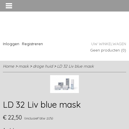
Inloggen
Registreren
UW WINKELWAGEN
Geen producten
(0)
Home
>
mask
>
droge huid
>
LD 32 Liv blue mask
LD 32 Liv blue mask
€ 22,50
(inclusief btw 21%)