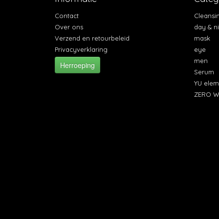
Contact
Cleansi
Over ons
day & n
Verzend en retourbeleid
mask
Privacyverklaring
eye
men
Herroeping
Serum
YU elem
ZERO W