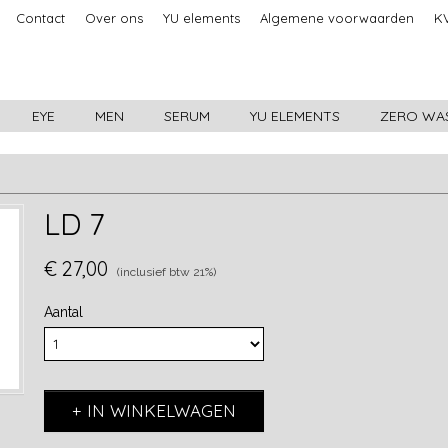
Contact
Over ons
YU elements
Algemene voorwaarden
KV
EYE
MEN
SERUM
YU ELEMENTS
ZERO WA
LD 7
€ 27,00
(inclusief btw 21%)
Aantal
IN WINKELWAGEN