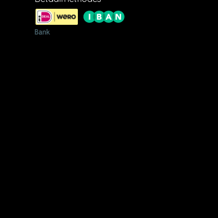
opseweg
54,
aarden
 u aan
ne
e
et DHL.
ratis en
ie zijn