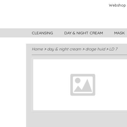
Webshop
CLEANSING
DAY & NIGHT CREAM
MASK
Home
>
day & night cream
>
droge huid
>
LD 7