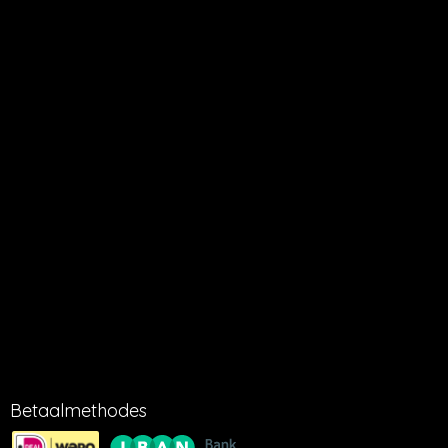
eerst contact op met Millbeach Cosmetics waarin u de reden van
terug sturen aangeeft. Dit geldt alleen voor nagenoeg volle
verpakkingen in de originele doos.
AANSPRAKELIJKHEID
Millbeach Cosmetics kan niet aansprakelijk gesteld worden voor
het verloren gaan of beschadigen van verzonden artikelen tijdens
het transport. Millbeach cosmetics kan niet aansprakelijk gesteld
worden voor ondeskundig gebruik van producten.
LEVERING
Wij streven ernaar om bestelde artikelen na ontvangst van
betaling binnen 1-5 dagen te verzenden.
KVK 16051554
BTW 001888179B86
Betaalmethodes