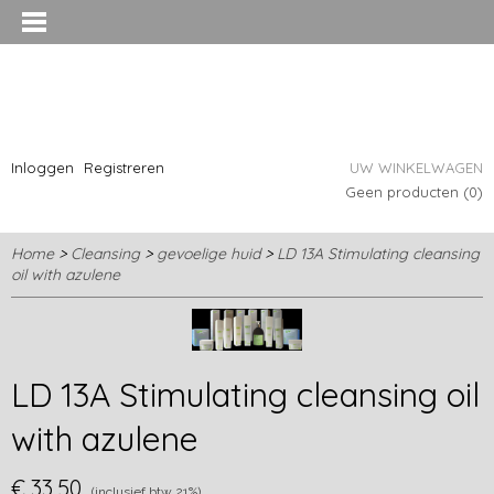
Inloggen
Registreren
UW WINKELWAGEN
Geen producten
(0)
Home
>
Cleansing
>
gevoelige huid
>
LD 13A Stimulating cleansing
oil with azulene
LD 13A Stimulating cleansing oil
with azulene
€ 33,50
(inclusief btw 21%)