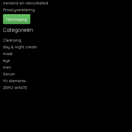
Verzend en retourbeleid
Privacyverklaring
Herroeping
Categorieën
Cleansing
day & night cream
mask
eye
men
Serum
YU elements
ZERO WASTE
LEVERINGSVOORWAARDEN
MILLBEACH COSMETICS, Geldropseweg 8a, 5731 SG te Mierlo,
Kvk 16051554, BTW NL001888179B86
De leverings- en betalingsvoorwaarden gelden voor alle
bestellingen.