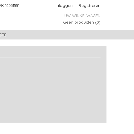
K 16051551
Inloggen
Registreren
UW WINKELWAGEN
Geen producten
(0)
STE