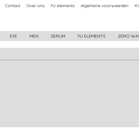
Contact
Over ons
YU elements
Algemene voorwaarden
KV
EYE
MEN
SERUM
YU ELEMENTS
ZERO WA