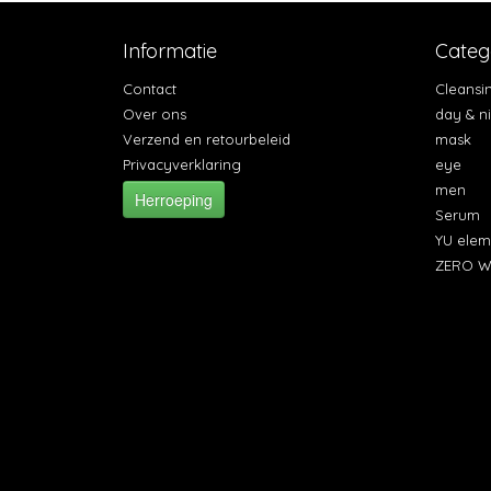
Informatie
Categ
Contact
Cleansi
Over ons
day & n
Verzend en retourbeleid
mask
Privacyverklaring
eye
men
Herroeping
Serum
YU elem
ZERO W