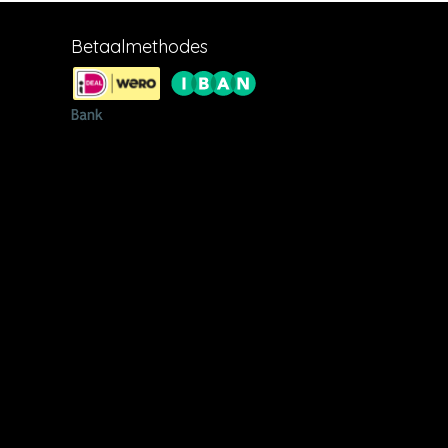
Betaalmethodes
opseweg
54,
aarden
 u aan
ne
e
et DHL.
ratis en